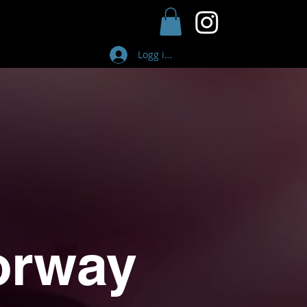
Logg inn
orway