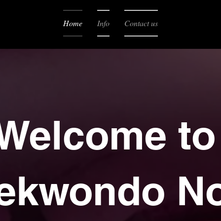
Home
Info
Contact us
Welcome to
aekwondo N