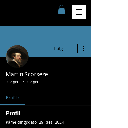
Flere handlinger
Følg
Martin Scorseze
0 Følgere
0 Følger
Profile
Profil
Påmeldingsdato: 29. des. 2024